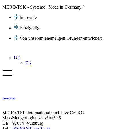
Zum
MERO-TSK - Systeme „Made in Germany“
Inhalt
springen
Innovativ
Einzigartig
Von unserem ehemaligen Gründer entwickelt
DE
EN
Kontakt
MERO-TSK International GmbH & Co. KG
Max-Mengeringhausen-Straße 5
DE - 97084 Würzburg
Tel.:
+49 (0) 931 6670 - 0