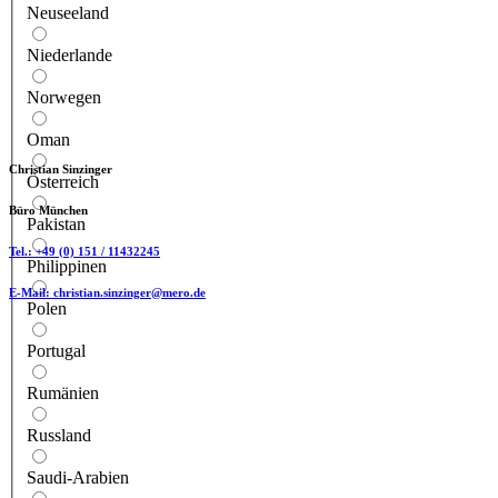
Neuseeland
Niederlande
Norwegen
Oman
Christian Sinzinger
Österreich
Büro München
Pakistan
Tel.:
+49 (0) 151 / 11432245
Philippinen
E-Mail:
christian.sinzinger@mero.de
Polen
Portugal
Rumänien
Russland
Saudi-Arabien