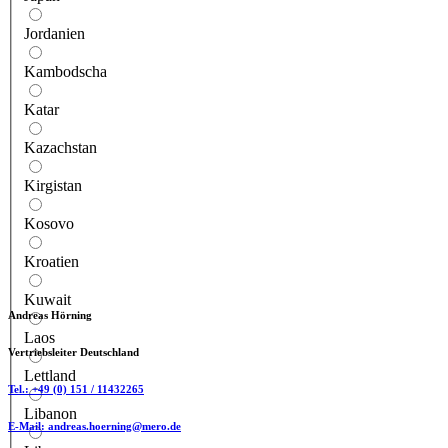
Jordanien
Kambodscha
Katar
Kazachstan
Kirgistan
Kosovo
Kroatien
Kuwait
Andreas Hörning
Laos
Vertriebsleiter Deutschland
Lettland
Tel.:
+49 (0) 151 / 11432265
Libanon
E-Mail:
andreas.hoerning@mero.de