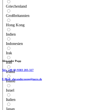
Griechenland
Großbritannien
Hong Kong
Indien
Indonesien
Irak
Alexander Popp
Iran
Tel.:
+49 (0) 9383 203-327
Irland
E-Mail:
alexander.popp@mero.de
Island
Israel
Italien
Japan