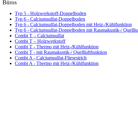
Büros
Typ 5 - Holzwerkstoff-Doppelboden
Typ 6 - Calciumsulfat-Doppelboden
Typ 6 - Calciumsulfat-Doppelboden mit Heiz-/Kühlfunktion
Typ 6 - Calciumsulfat-Doppelboden mit Raumakustik-/ Quelllu
Combi T – Calciumsulfat
Combi T – Holzwerkstoff
Combi T - Thermo mit Heiz-/Kühlfunktion
Combi T - mit Raumakustik-/ Quellluftfunktion
Combi A - Calciumsulfat-Fliesestrich
Combi A - Thermo mit Heiz-/Kühlfunktion