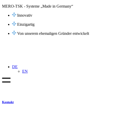
Zum
MERO-TSK - Systeme „Made in Germany“
Inhalt
springen
Innovativ
Einzigartig
Von unserem ehemaligen Gründer entwickelt
DE
EN
Kontakt