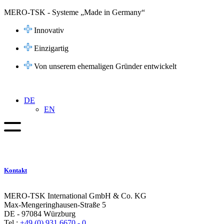
Zum
MERO-TSK - Systeme „Made in Germany“
Inhalt
springen
Innovativ
Einzigartig
Von unserem ehemaligen Gründer entwickelt
DE
EN
Kontakt
MERO-TSK International GmbH & Co. KG
Max-Mengeringhausen-Straße 5
DE - 97084 Würzburg
Tel.:
+49 (0) 931 6670 - 0