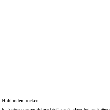
Hohlboden trocken
Ein Systemboden aus Holzwerkstoff oder Gipsfaser, bei dem Platten un