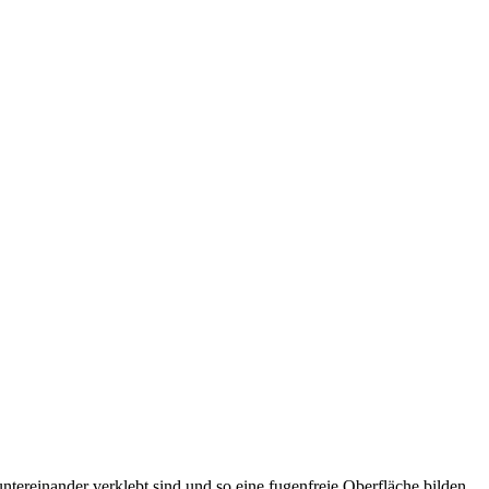
tereinander verklebt sind und so eine fugenfreie Oberfläche bilden.