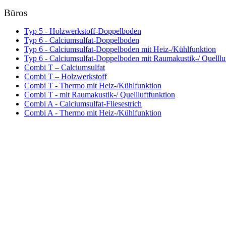
Büros
Typ 5 - Holzwerkstoff-Doppelboden
Typ 6 - Calciumsulfat-Doppelboden
Typ 6 - Calciumsulfat-Doppelboden mit Heiz-/Kühlfunktion
Typ 6 - Calciumsulfat-Doppelboden mit Raumakustik-/ Quelllu
Combi T – Calciumsulfat
Combi T – Holzwerkstoff
Combi T - Thermo mit Heiz-/Kühlfunktion
Combi T - mit Raumakustik-/ Quellluftfunktion
Combi A - Calciumsulfat-Fliesestrich
Combi A - Thermo mit Heiz-/Kühlfunktion