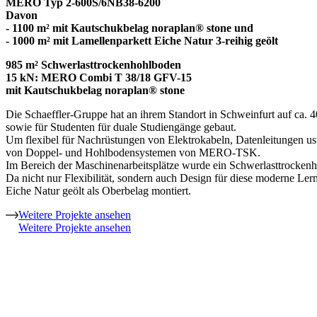
MERO Typ 2-600S/6NB38-6200
Davon
- 1100 m² mit Kautschukbelag noraplan® stone und
- 1000 m² mit Lamellenparkett Eiche Natur 3-reihig geölt
985 m² Schwerlasttrockenhohlboden
15 kN: MERO Combi T 38/18 GFV-15
mit Kautschukbelag noraplan® stone
Die Schaeffler-Gruppe hat an ihrem Standort in Schweinfurt auf ca
sowie für Studenten für duale Studiengänge gebaut.
Um flexibel für Nachrüstungen von Elektrokabeln, Datenleitungen usw
von Doppel- und Hohlbodensystemen von MERO-TSK.
Im Bereich der Maschinenarbeitsplätze wurde ein Schwerlasttrocken
Da nicht nur Flexibilität, sondern auch Design für diese moderne L
Eiche Natur geölt als Oberbelag montiert.
Weitere Projekte ansehen
Weitere Projekte ansehen