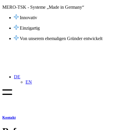
Zum
MERO-TSK - Systeme „Made in Germany“
Inhalt
springen
Innovativ
Einzigartig
Von unserem ehemaligen Gründer entwickelt
DE
EN
Kontakt