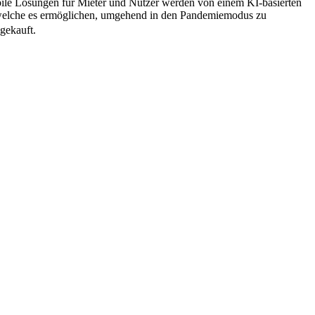
bile Lösungen für Mieter und Nutzer werden von einem KI-basierten
t, welche es ermöglichen, umgehend in den Pandemiemodus zu
gekauft.